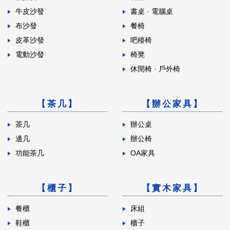
牛皮沙發
書桌 · 電腦桌
布沙發
餐椅
皮革沙發
吧檯椅
電動沙發
椅凳
休閒椅 · 戶外椅
【茶几】
【辦公家具】
茶几
辦公桌
邊几
辦公椅
功能茶几
OA家具
【櫃子】
【實木家具】
餐櫃
床組
鞋櫃
櫃子