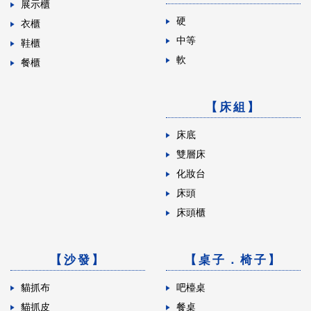
展示櫃
硬
衣櫃
中等
鞋櫃
軟
餐櫃
【床組】
床底
雙層床
化妝台
床頭
床頭櫃
【沙發】
【桌子．椅子】
貓抓布
吧檯桌
貓抓皮
餐桌