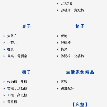
L型沙發
沙發床．貴妃椅
桌子
椅子
大茶几
餐椅
小茶几
吧檯椅
餐桌
椅凳
書桌．電腦桌
休閒椅．公婆椅
櫃子
生活家飾精品
收納櫃．斗櫃
客製
書櫃．活動櫃
週邊配件
Ｌ櫃．高低櫃
電視櫃
【床墊】