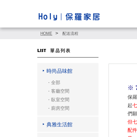
HOME
配送流程
時尚品味館
全部
※ 
客廳空間
保
臥室空間
起
廚房空間
們
但
典雅生活館
配件