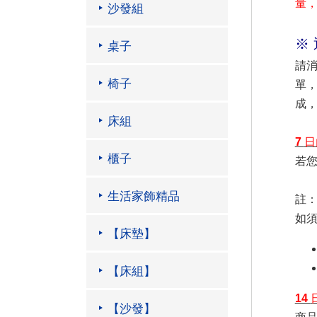
量
沙發組
※
桌子
請
椅子
單
成
床組
7
日
櫃子
若您
生活家飾精品
註
如
【床墊】
【床組】
14
【沙發】