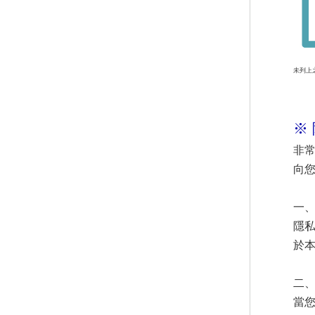
未列上
※
非常
向
一
隱
於
二
當