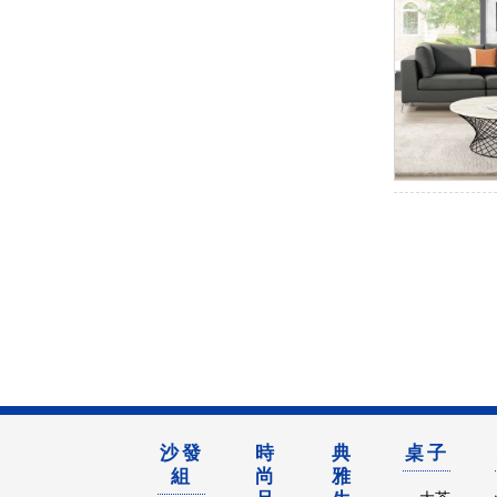
沙發
時
典
桌子
組
尚
雅