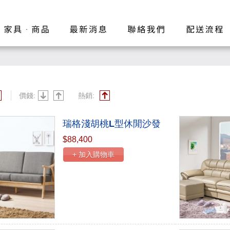
價錢:
熱銷:
瑞格淺胡桃L型休閒沙發
$88,400
+ 加入購物車