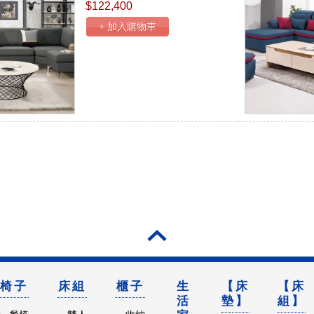
$122,400
+ 加入購物車
椅子
床組
櫃子
生
【床
【床
活
墊】
組】