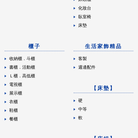
化妝台
臥室椅
床墊
櫃子
生活家飾精品
收納櫃．斗櫃
客製
書櫃．活動櫃
週邊配件
Ｌ櫃．高低櫃
電視櫃
【床墊】
展示櫃
硬
衣櫃
中等
鞋櫃
軟
餐櫃