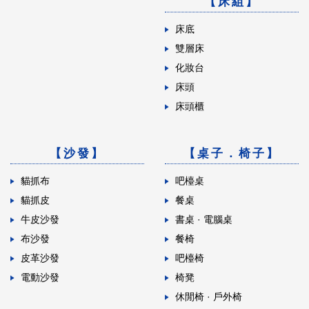
【床組】
床底
雙層床
化妝台
床頭
床頭櫃
【沙發】
【桌子．椅子】
貓抓布
吧檯桌
貓抓皮
餐桌
牛皮沙發
書桌 · 電腦桌
布沙發
餐椅
皮革沙發
吧檯椅
電動沙發
椅凳
休閒椅 · 戶外椅