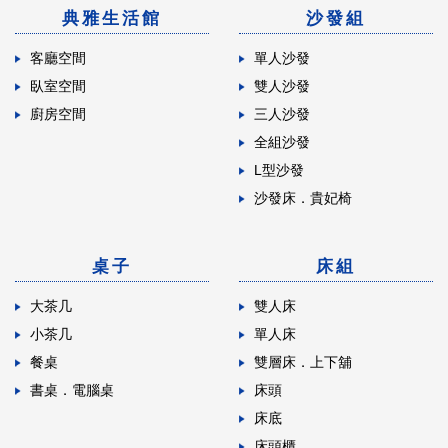
典雅生活館
沙發組
客廳空間
單人沙發
臥室空間
雙人沙發
廚房空間
三人沙發
全組沙發
L型沙發
沙發床．貴妃椅
桌子
床組
大茶几
雙人床
小茶几
單人床
餐桌
雙層床．上下舖
書桌．電腦桌
床頭
床底
床頭櫃