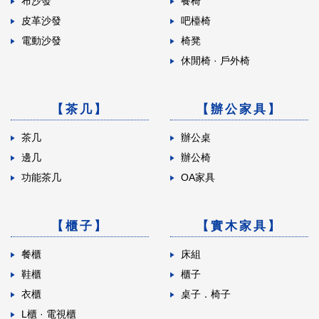
布沙發
餐椅
皮革沙發
吧檯椅
電動沙發
椅凳
休閒椅 · 戶外椅
【茶几】
【辦公家具】
茶几
辦公桌
邊几
辦公椅
功能茶几
OA家具
【櫃子】
【實木家具】
餐櫃
床組
鞋櫃
櫃子
衣櫃
桌子．椅子
L櫃 · 電視櫃