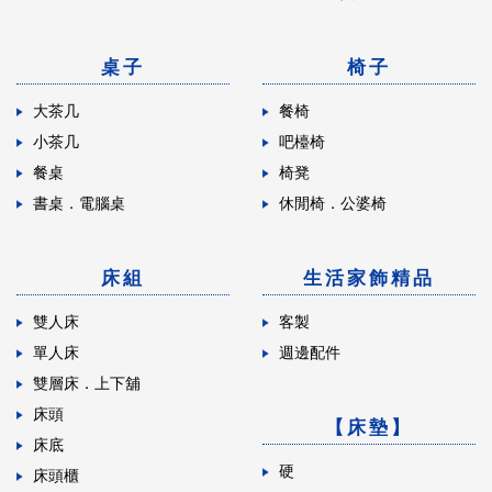
桌子
椅子
大茶几
餐椅
小茶几
吧檯椅
餐桌
椅凳
書桌．電腦桌
休閒椅．公婆椅
床組
生活家飾精品
雙人床
客製
單人床
週邊配件
雙層床．上下舖
床頭
【床墊】
床底
硬
床頭櫃