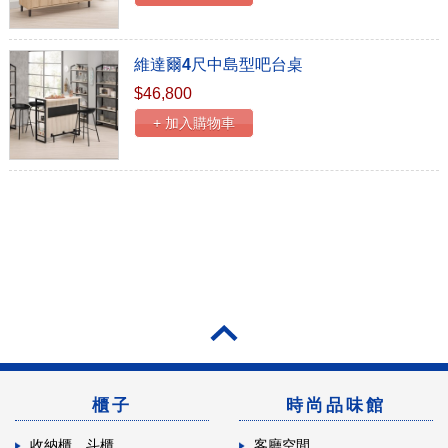
維達爾4尺中島型吧台桌
$46,800
+ 加入購物車
櫃子
時尚品味館
收納櫃．斗櫃
客廳空間