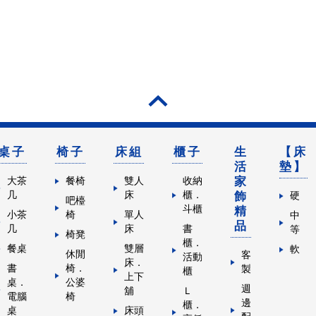
桌子
椅子
床組
櫃子
生
【床
活
墊】
家
大茶
餐椅
雙人
收納
几
床
櫃．
飾
硬
吧檯
斗櫃
精
小茶
椅
單人
中
品
几
床
書
等
椅凳
櫃．
餐桌
雙層
軟
休閒
客
活動
床．
書
椅．
製
櫃
上下
桌．
公婆
週
舖
Ｌ
電腦
椅
邊
櫃．
桌
床頭