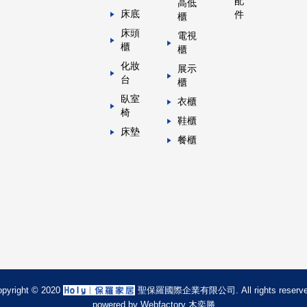
配
高低
床底
件
櫃
床頭
電視
櫃
櫃
化妝
展示
台
櫃
臥室
衣櫃
椅
鞋櫃
床墊
餐櫃
opyright © 2020
聖保羅國際企業有限公司. All rights reserve
powered by
Webfactory 木奕勝