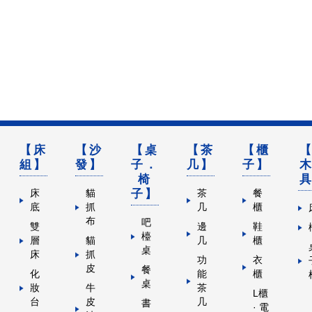
【床
【沙
【桌
【茶
【櫃
組】
發】
子．
几】
子】
椅
子】
床
貓
茶
餐
底
抓
几
櫃
布
吧
雙
邊
鞋
檯
層
貓
几
櫃
桌
床
抓
功
衣
皮
餐
化
能
櫃
桌
妝
牛
茶
L櫃
台
皮
几
書
· 電