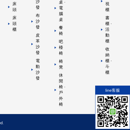
沙
桌 ·
床
視
發
電
頭
櫃
腦
布
床
書
桌
沙
頭
櫃 ·
發
餐
櫃
活
椅
皮
動
革
櫃
吧
沙
檯
收
發
椅
納
電
櫃 ·
椅
動
斗
凳
沙
櫃
休
發
閒
椅 ·
line客服
戶
外
椅
d.