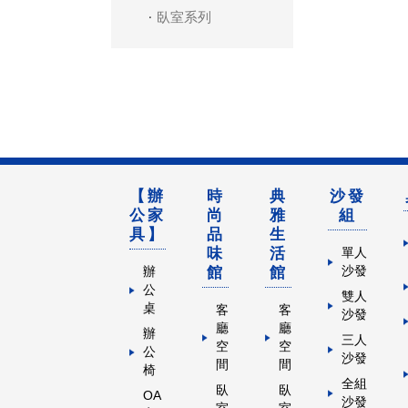
臥室系列
【辦
時
典
沙發
公家
尚
雅
組
具】
品
生
味
活
單人
館
館
沙發
辦
公
雙人
桌
客
客
沙發
廳
廳
辦
三人
空
空
公
沙發
間
間
椅
全組
臥
臥
OA
沙發