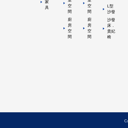
室
室
家
空
空
L型
具
間
間
沙發
廚
廚
沙發
房
房
床．
空
空
貴妃
間
間
椅
C